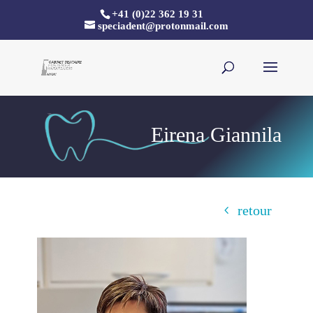
+41 (0)22 362 19 31
speciadent@protonmail.com
Eirena Giannila
retour