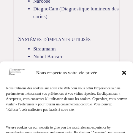
Narcose
DiagnoCam (Diagnostique lumineux des
caries)
Systèmes d'implants utilisés
Straumann
Nobel Biocare
Oktagon
Astra Tech
Nous respectons votre vie privée
Nous utilisons des cookies sur notre site Web pour vous offrir l'expérience la plus
pertinente en mémorisant vos préférences et vos visites répétées. En cliquant sur «
Accepter », vous consentez à l’utilisation de tous les cookies. Cependant, vous pouvez
visiter « Préférences » pour fournir un consentement contrôlé. Vous pouvez
“Refuser”, cela n'affectera pas l'accès à notre site.
Contact us
We use cookies on our website to give you the most relevant experience by
remembering your preferences and repeat visits. By clicking “Accepter”, you consent