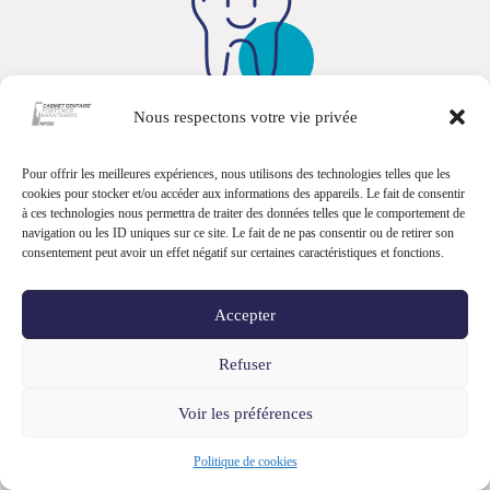
Nous respectons votre vie privée
© Speciadent all rights reserved
Pour offrir les meilleures expériences, nous utilisons des technologies telles que les
Impressum
/
Privacy Policy
cookies pour stocker et/ou accéder aux informations des appareils. Le fait de consentir
à ces technologies nous permettra de traiter des données telles que le comportement de
Website created by
AddGentia
navigation ou les ID uniques sur ce site. Le fait de ne pas consentir ou de retirer son
consentement peut avoir un effet négatif sur certaines caractéristiques et fonctions.
Our expertise
Accepter
General dentistry
Refuser
Dental hygiene and prevention
Voir les préférences
Oral surgery, oral medicine and implantology
Sedation and general anesthetics
Politique de cookies
Root canal treatments